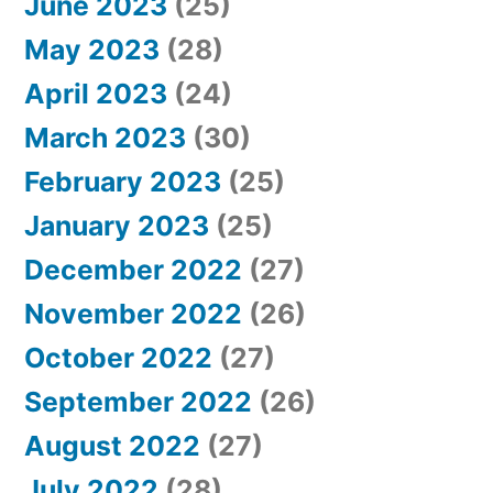
June 2023
(25)
May 2023
(28)
April 2023
(24)
March 2023
(30)
February 2023
(25)
January 2023
(25)
December 2022
(27)
November 2022
(26)
October 2022
(27)
September 2022
(26)
August 2022
(27)
July 2022
(28)