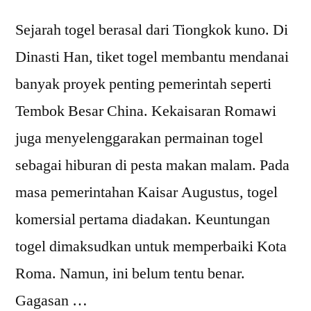
Sejarah togel berasal dari Tiongkok kuno. Di
Dinasti Han, tiket togel membantu mendanai
banyak proyek penting pemerintah seperti
Tembok Besar China. Kekaisaran Romawi
juga menyelenggarakan permainan togel
sebagai hiburan di pesta makan malam. Pada
masa pemerintahan Kaisar Augustus, togel
komersial pertama diadakan. Keuntungan
togel dimaksudkan untuk memperbaiki Kota
Roma. Namun, ini belum tentu benar.
Gagasan …