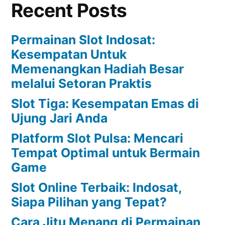
Recent Posts
Permainan Slot Indosat:
Kesempatan Untuk
Memenangkan Hadiah Besar
melalui Setoran Praktis
Slot Tiga: Kesempatan Emas di
Ujung Jari Anda
Platform Slot Pulsa: Mencari
Tempat Optimal untuk Bermain
Game
Slot Online Terbaik: Indosat,
Siapa Pilihan yang Tepat?
Cara Jitu Menang di Permainan