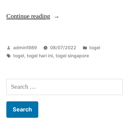
“
Continue reading
M
a
Posted
Posted
admin1989
08/07/2022
togel
i
by
Tags:
in
togel
,
togel hari ini
,
togel singapore
n
k
a
S
n
e
T
a
o
r
g
c