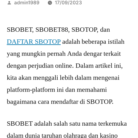
Posted
admin1989
17/09/2023
by
SBOBET, SBOBET88, SBOTOP, dan
DAFTAR SBOTOP
adalah beberapa istilah
yang mungkin pernah Anda dengar terkait
dengan perjudian online. Dalam artikel ini,
kita akan menggali lebih dalam mengenai
platform-platform ini dan memahami
bagaimana cara mendaftar di SBOTOP.
SBOBET adalah salah satu nama terkemuka
dalam dunia taruhan olahraga dan kasino