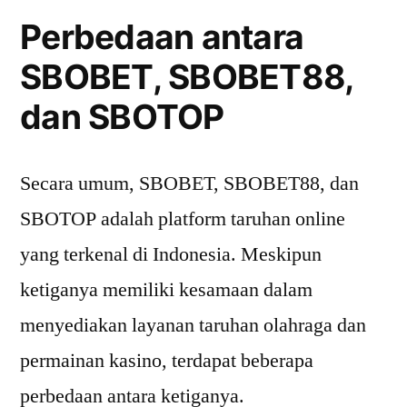
Perbedaan antara
SBOBET, SBOBET88,
dan SBOTOP
Secara umum, SBOBET, SBOBET88, dan
SBOTOP adalah platform taruhan online
yang terkenal di Indonesia. Meskipun
ketiganya memiliki kesamaan dalam
menyediakan layanan taruhan olahraga dan
permainan kasino, terdapat beberapa
perbedaan antara ketiganya.