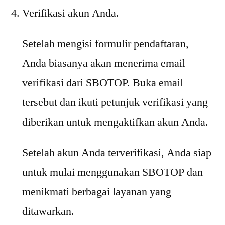
Verifikasi akun Anda.
Setelah mengisi formulir pendaftaran,
Anda biasanya akan menerima email
verifikasi dari SBOTOP. Buka email
tersebut dan ikuti petunjuk verifikasi yang
diberikan untuk mengaktifkan akun Anda.
Setelah akun Anda terverifikasi, Anda siap
untuk mulai menggunakan SBOTOP dan
menikmati berbagai layanan yang
ditawarkan.