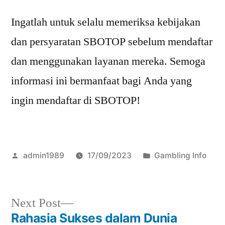
Ingatlah untuk selalu memeriksa kebijakan
dan persyaratan SBOTOP sebelum mendaftar
dan menggunakan layanan mereka. Semoga
informasi ini bermanfaat bagi Anda yang
ingin mendaftar di SBOTOP!
Posted
Posted
admin1989
17/09/2023
Gambling Info
by
in
Next
Next Post
post:
Rahasia Sukses dalam Dunia