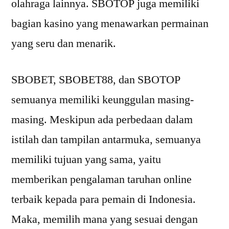
olahraga lainnya. SBOTOP juga memiliki
bagian kasino yang menawarkan permainan
yang seru dan menarik.
SBOBET, SBOBET88, dan SBOTOP
semuanya memiliki keunggulan masing-
masing. Meskipun ada perbedaan dalam
istilah dan tampilan antarmuka, semuanya
memiliki tujuan yang sama, yaitu
memberikan pengalaman taruhan online
terbaik kepada para pemain di Indonesia.
Maka, memilih mana yang sesuai dengan