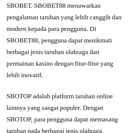
SBOBET. SBOBET88 menawarkan
pengalaman taruhan yang lebih canggih dan
modern kepada para pengguna. Di
SBOBET88, pengguna dapat menikmati
berbagai jenis taruhan olahraga dan
permainan kasino dengan fitur-fitur yang
lebih inovatif.
SBOTOP adalah platform taruhan online
lainnya yang sangat populer. Dengan
SBOTOP, para pengguna dapat memasang
taruhan pada berbagai jenis olahraga,