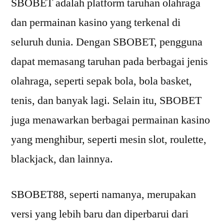
SBOBET adalah platform taruhan olahraga
dan permainan kasino yang terkenal di
seluruh dunia. Dengan SBOBET, pengguna
dapat memasang taruhan pada berbagai jenis
olahraga, seperti sepak bola, bola basket,
tenis, dan banyak lagi. Selain itu, SBOBET
juga menawarkan berbagai permainan kasino
yang menghibur, seperti mesin slot, roulette,
blackjack, dan lainnya.
SBOBET88, seperti namanya, merupakan
versi yang lebih baru dan diperbarui dari