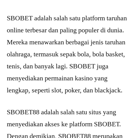
SBOBET adalah salah satu platform taruhan
online terbesar dan paling populer di dunia.
Mereka menawarkan berbagai jenis taruhan
olahraga, termasuk sepak bola, bola basket,
tenis, dan banyak lagi. SBOBET juga
menyediakan permainan kasino yang
lengkap, seperti slot, poker, dan blackjack.
SBOBET88 adalah salah satu situs yang
menyediakan akses ke platform SBOBET.
Dengan demikian, SBOBET88 merupakan