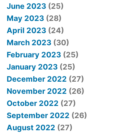
June 2023
(25)
May 2023
(28)
April 2023
(24)
March 2023
(30)
February 2023
(25)
January 2023
(25)
December 2022
(27)
November 2022
(26)
October 2022
(27)
September 2022
(26)
August 2022
(27)