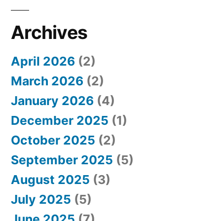
Archives
April 2026
(2)
March 2026
(2)
January 2026
(4)
December 2025
(1)
October 2025
(2)
September 2025
(5)
August 2025
(3)
July 2025
(5)
June 2025
(7)