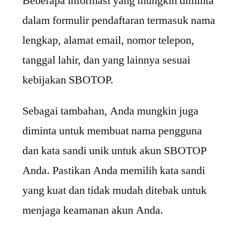
Beberapa informasi yang mungkin diminta
dalam formulir pendaftaran termasuk nama
lengkap, alamat email, nomor telepon,
tanggal lahir, dan yang lainnya sesuai
kebijakan SBOTOP.
Sebagai tambahan, Anda mungkin juga
diminta untuk membuat nama pengguna
dan kata sandi unik untuk akun SBOTOP
Anda. Pastikan Anda memilih kata sandi
yang kuat dan tidak mudah ditebak untuk
menjaga keamanan akun Anda.