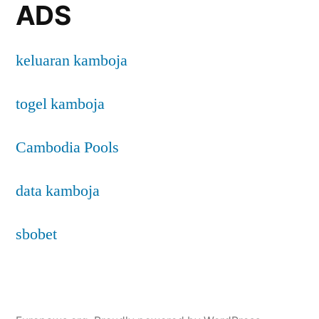
ADS
keluaran kamboja
togel kamboja
Cambodia Pools
data kamboja
sbobet