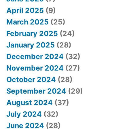
April 2025
(9)
March 2025
(25)
February 2025
(24)
January 2025
(28)
December 2024
(32)
November 2024
(27)
October 2024
(28)
September 2024
(29)
August 2024
(37)
July 2024
(32)
June 2024
(28)