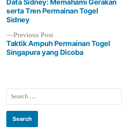
post:
Data Sidney: Memahami Gerakan
Post
serta Tren Permainan Togel
navigation
Sidney
Previous
Previous Post
post:
Taktik Ampuh Permainan Togel
Singapura yang Dicoba
Search
for: