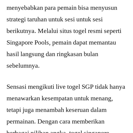
menyebabkan para pemain bisa menyusun
strategi taruhan untuk sesi untuk sesi
berikutnya. Melalui situs togel resmi seperti
Singapore Pools, pemain dapat memantau
hasil langsung dan ringkasan bulan
sebelumnya.
Sensasi mengikuti live togel SGP tidak hanya
menawarkan kesempatan untuk menang,
tetapi juga menambah keseruan dalam
permainan. Dengan cara memberikan
berbagai pilihan angka, togel singapore