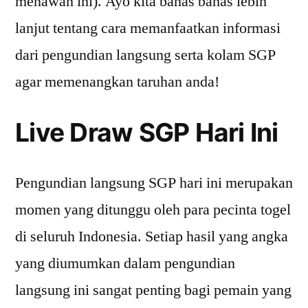
menawan ini). Ayo kita bahas bahas lebih
lanjut tentang cara memanfaatkan informasi
dari pengundian langsung serta kolam SGP
agar memenangkan taruhan anda!
Live Draw SGP Hari Ini
Pengundian langsung SGP hari ini merupakan
momen yang ditunggu oleh para pecinta togel
di seluruh Indonesia. Setiap hasil yang angka
yang diumumkan dalam pengundian
langsung ini sangat penting bagi pemain yang