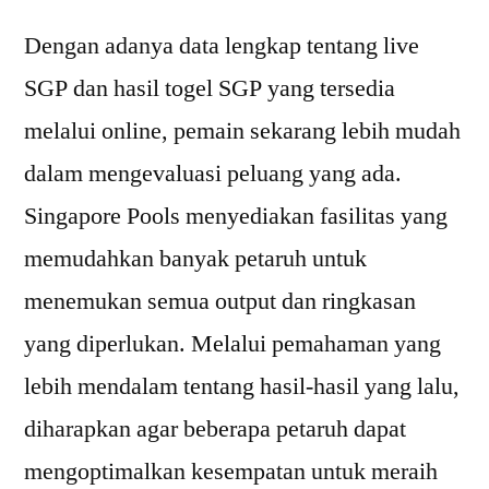
Dengan adanya data lengkap tentang live
SGP dan hasil togel SGP yang tersedia
melalui online, pemain sekarang lebih mudah
dalam mengevaluasi peluang yang ada.
Singapore Pools menyediakan fasilitas yang
memudahkan banyak petaruh untuk
menemukan semua output dan ringkasan
yang diperlukan. Melalui pemahaman yang
lebih mendalam tentang hasil-hasil yang lalu,
diharapkan agar beberapa petaruh dapat
mengoptimalkan kesempatan untuk meraih