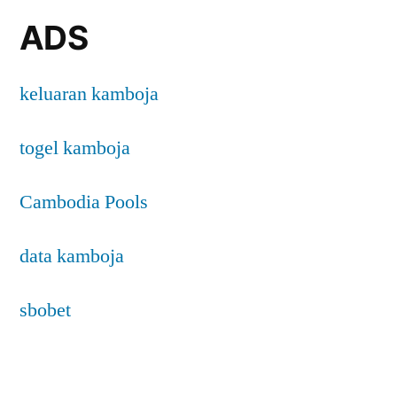
ADS
keluaran kamboja
togel kamboja
Cambodia Pools
data kamboja
sbobet