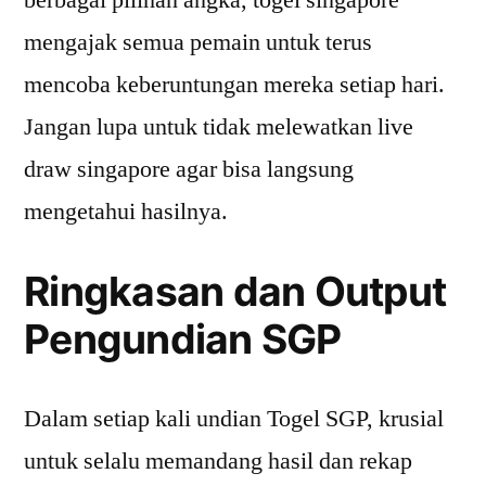
mengajak semua pemain untuk terus
mencoba keberuntungan mereka setiap hari.
Jangan lupa untuk tidak melewatkan live
draw singapore agar bisa langsung
mengetahui hasilnya.
Ringkasan dan Output
Pengundian SGP
Dalam setiap kali undian Togel SGP, krusial
untuk selalu memandang hasil dan rekap