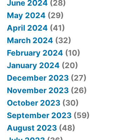
June 2024
(28)
May 2024
(29)
April 2024
(41)
March 2024
(32)
February 2024
(10)
January 2024
(20)
December 2023
(27)
November 2023
(26)
October 2023
(30)
September 2023
(59)
August 2023
(48)