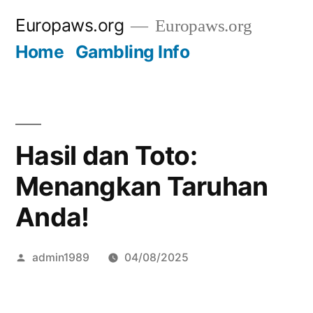
Skip
Europaws.org
Europaws.org
to
Home
Gambling Info
content
Hasil dan Toto:
Menangkan Taruhan
Anda!
Posted
admin1989
04/08/2025
by