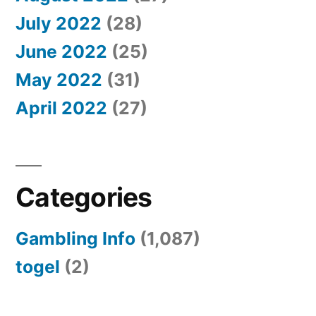
July 2022
(28)
June 2022
(25)
May 2022
(31)
April 2022
(27)
Categories
Gambling Info
(1,087)
togel
(2)