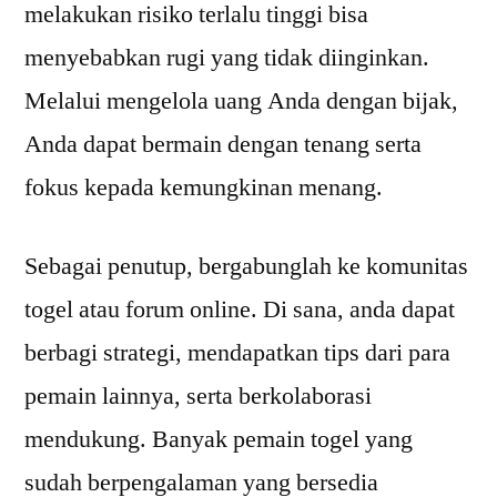
melakukan risiko terlalu tinggi bisa
menyebabkan rugi yang tidak diinginkan.
Melalui mengelola uang Anda dengan bijak,
Anda dapat bermain dengan tenang serta
fokus kepada kemungkinan menang.
Sebagai penutup, bergabunglah ke komunitas
togel atau forum online. Di sana, anda dapat
berbagi strategi, mendapatkan tips dari para
pemain lainnya, serta berkolaborasi
mendukung. Banyak pemain togel yang
sudah berpengalaman yang bersedia